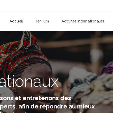
Accueil
TerHum
Activités internationales
nationaux
ssons et entretenons des
perts, afin de répondre au mieux